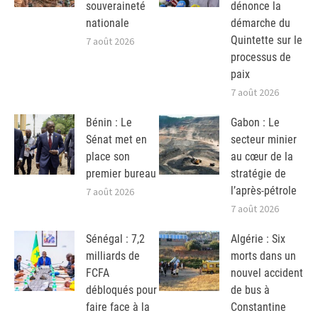
souveraineté
dénonce la
nationale
démarche du
Quintette sur le
7 août 2026
processus de
paix
7 août 2026
Bénin : Le
Gabon : Le
Sénat met en
secteur minier
place son
au cœur de la
premier bureau
stratégie de
l’après-pétrole
7 août 2026
7 août 2026
Sénégal : 7,2
Algérie : Six
milliards de
morts dans un
FCFA
nouvel accident
débloqués pour
de bus à
faire face à la
Constantine