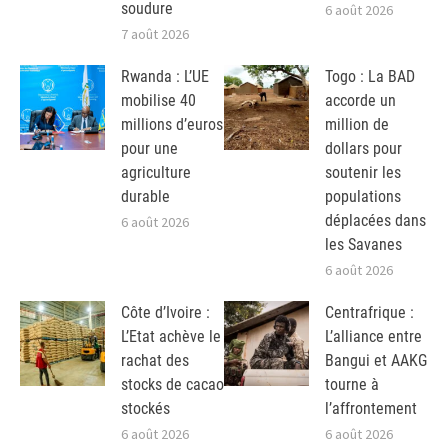
soudure
6 août 2026
7 août 2026
Rwanda : L’UE
Togo : La BAD
mobilise 40
accorde un
millions d’euros
million de
pour une
dollars pour
agriculture
soutenir les
durable
populations
déplacées dans
6 août 2026
les Savanes
6 août 2026
Côte d’Ivoire :
Centrafrique :
L’Etat achève le
L’alliance entre
rachat des
Bangui et AAKG
stocks de cacao
tourne à
stockés
l’affrontement
6 août 2026
6 août 2026