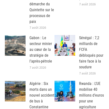
démarche du
7 août 2026
Quintette sur le
processus de
paix
7 août 2026
Gabon : Le
Sénégal : 7,2
secteur minier
milliards de
au cœur de la
FCFA
stratégie de
débloqués pour
l’après-pétrole
faire face à la
soudure
7 août 2026
7 août 2026
Algérie : Six
Rwanda : L’UE
morts dans un
mobilise 40
nouvel accident
millions d’euros
de bus à
pour une
Constantine
agriculture