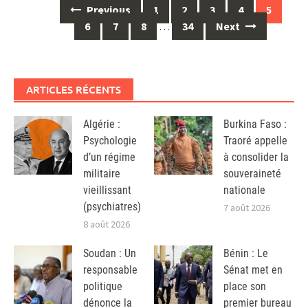
Posts
Previous
1
2
3
4
5
navigation
6
7
8
…
34
Next
ARTICLES RÉCENTS
Algérie :
Burkina Faso :
Psychologie
Traoré appelle
d’un régime
à consolider la
militaire
souveraineté
vieillissant
nationale
(psychiatres)
7 août 2026
8 août 2026
Soudan : Un
Bénin : Le
responsable
Sénat met en
politique
place son
dénonce la
premier bureau