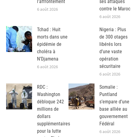
l’affrontement
ses attaques
contre le Maroc
6 août 2026
6 août 2026
Tchad : Huit
Nigeria : Plus
morts dans une
de 300 otages
épidémie de
libérés lors
choléra à
d’une vaste
N’Djamena
opération
sécuritaire
6 août 2026
6 août 2026
RDC :
Somalie :
Washington
Puntland
débloque 242
s’empare d’une
millions de
base alliée au
dollars
gouvernement
supplémentaires
Fédéral
pour la lutte
6 août 2026