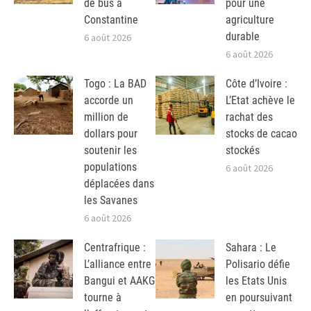
de bus à
pour une
Constantine
agriculture
durable
6 août 2026
6 août 2026
Togo : La BAD
Côte d’Ivoire :
accorde un
L’Etat achève le
million de
rachat des
dollars pour
stocks de cacao
soutenir les
stockés
populations
6 août 2026
déplacées dans
les Savanes
6 août 2026
Centrafrique :
Sahara : Le
L’alliance entre
Polisario défie
Bangui et AAKG
les Etats Unis
tourne à
en poursuivant