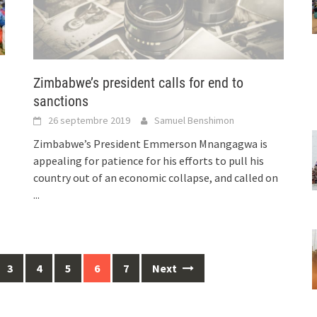
Zimbabwe’s president calls for end to
sanctions
26 septembre 2019
Samuel Benshimon
Zimbabwe’s President Emmerson Mnangagwa is
appealing for patience for his efforts to pull his
country out of an economic collapse, and called on
...
3
4
5
6
7
Next