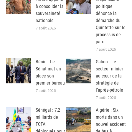
à consolider la
politique
souveraineté
dénonce la
nationale
démarche du
Quintette sur le
7 août 2026
processus de
paix
7 août 2026
Bénin : Le
Gabon : Le
Sénat met en
secteur minier
place son
au cœur de la
premier bureau
stratégie de
l’après-pétrole
7 août 2026
7 août 2026
Sénégal : 7,2
Algérie : Six
milliards de
morts dans un
FCFA
nouvel accident
débloqués pour
de bus à