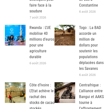
faire face à la
Constantine
soudure
6 août 2026
7 août 2026
Rwanda : L’UE
Togo : La BAD
mobilise 40
accorde un
millions d’euros
million de
pour une
dollars pour
agriculture
soutenir les
durable
populations
déplacées dans
6 août 2026
les Savanes
6 août 2026
Côte d’Ivoire :
Centrafrique :
L’Etat achève le
L’alliance entre
rachat des
Bangui et AAKG
stocks de cacao
tourne à
stockés
l’affrontement