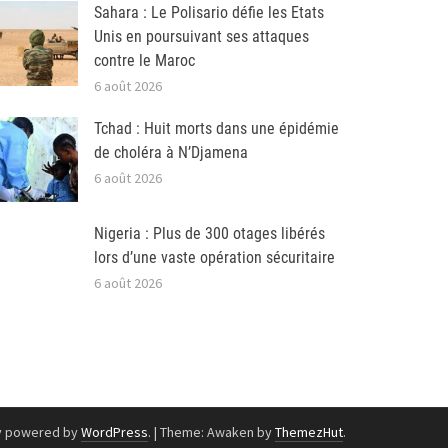
Sahara : Le Polisario défie les Etats
Unis en poursuivant ses attaques
contre le Maroc
6 août 2026
Tchad : Huit morts dans une épidémie
de choléra à N’Djamena
6 août 2026
Nigeria : Plus de 300 otages libérés
lors d’une vaste opération sécuritaire
6 août 2026
y powered by
WordPress
.
|
Theme: Awaken by
ThemezHut
.