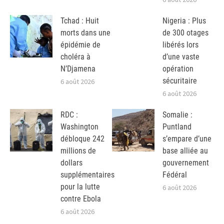
Tchad : Huit
Nigeria : Plus
morts dans une
de 300 otages
épidémie de
libérés lors
choléra à
d’une vaste
N’Djamena
opération
sécuritaire
6 août 2026
6 août 2026
RDC :
Somalie :
Washington
Puntland
débloque 242
s’empare d’une
millions de
base alliée au
dollars
gouvernement
supplémentaires
Fédéral
pour la lutte
6 août 2026
contre Ebola
6 août 2026