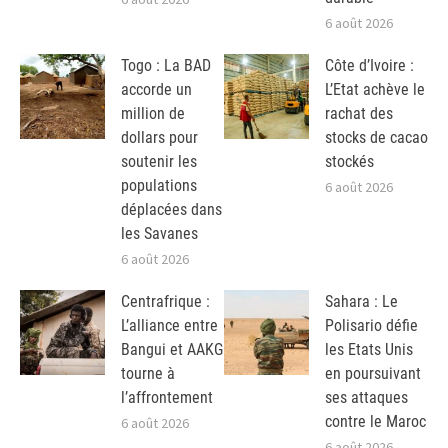
6 août 2026
Togo : La BAD
Côte d’Ivoire :
accorde un
L’Etat achève le
million de
rachat des
dollars pour
stocks de cacao
soutenir les
stockés
populations
6 août 2026
déplacées dans
les Savanes
6 août 2026
Centrafrique :
Sahara : Le
L’alliance entre
Polisario défie
Bangui et AAKG
les Etats Unis
tourne à
en poursuivant
l’affrontement
ses attaques
contre le Maroc
6 août 2026
6 août 2026