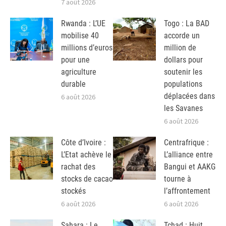
7 août 2026
Rwanda : L’UE
Togo : La BAD
mobilise 40
accorde un
millions d’euros
million de
pour une
dollars pour
agriculture
soutenir les
durable
populations
déplacées dans
6 août 2026
les Savanes
6 août 2026
Côte d’Ivoire :
Centrafrique :
L’Etat achève le
L’alliance entre
rachat des
Bangui et AAKG
stocks de cacao
tourne à
stockés
l’affrontement
6 août 2026
6 août 2026
Sahara : Le
Tchad : Huit