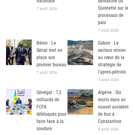
nationale
démarche du
Quintette sur le
7 août 2026
processus de
paix
7 août 2026
Bénin : Le
Gabon : Le
Sénat met en
secteur minier
place son
au cœur de la
premier bureau
stratégie de
l’après-pétrole
7 août 2026
7 août 2026
Sénégal : 7,2
Algérie : Six
milliards de
morts dans un
FCFA
nouvel accident
débloqués pour
de bus à
faire face à la
Constantine
soudure
6 août 2026