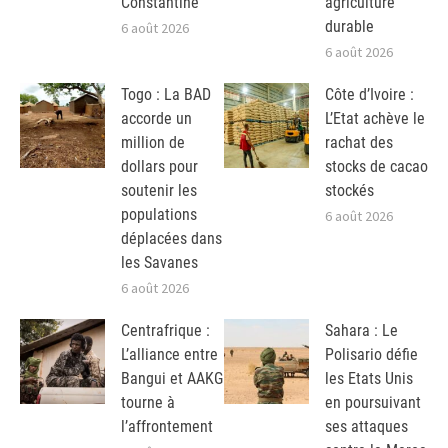
Constantine
agriculture
durable
6 août 2026
6 août 2026
Togo : La BAD
Côte d’Ivoire :
accorde un
L’Etat achève le
million de
rachat des
dollars pour
stocks de cacao
soutenir les
stockés
populations
6 août 2026
déplacées dans
les Savanes
6 août 2026
Centrafrique :
Sahara : Le
L’alliance entre
Polisario défie
Bangui et AAKG
les Etats Unis
tourne à
en poursuivant
l’affrontement
ses attaques