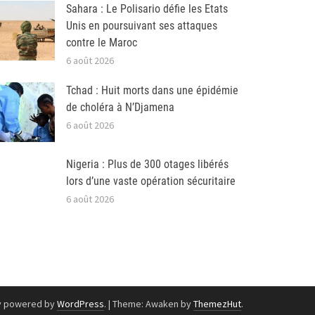
Sahara : Le Polisario défie les Etats
Unis en poursuivant ses attaques
contre le Maroc
6 août 2026
Tchad : Huit morts dans une épidémie
de choléra à N’Djamena
6 août 2026
Nigeria : Plus de 300 otages libérés
lors d’une vaste opération sécuritaire
6 août 2026
y powered by
WordPress
.
|
Theme: Awaken by
ThemezHut
.