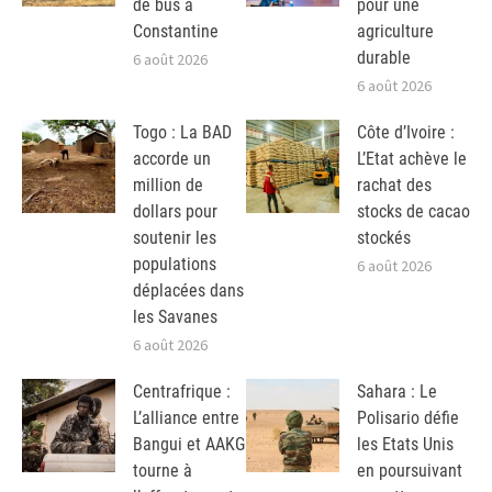
de bus à
pour une
Constantine
agriculture
durable
6 août 2026
6 août 2026
Togo : La BAD
Côte d’Ivoire :
accorde un
L’Etat achève le
million de
rachat des
dollars pour
stocks de cacao
soutenir les
stockés
populations
6 août 2026
déplacées dans
les Savanes
6 août 2026
Centrafrique :
Sahara : Le
L’alliance entre
Polisario défie
Bangui et AAKG
les Etats Unis
tourne à
en poursuivant