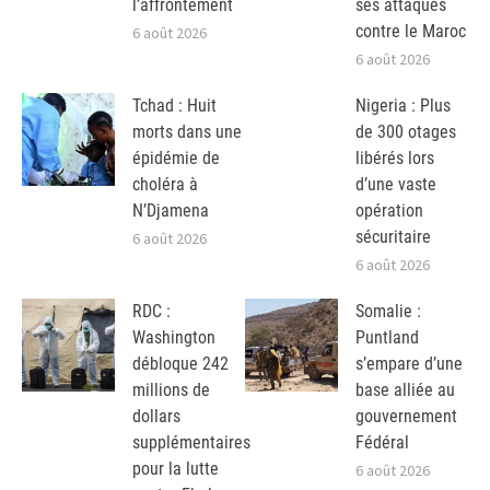
l’affrontement
ses attaques
contre le Maroc
6 août 2026
6 août 2026
Tchad : Huit
Nigeria : Plus
morts dans une
de 300 otages
épidémie de
libérés lors
choléra à
d’une vaste
N’Djamena
opération
sécuritaire
6 août 2026
6 août 2026
RDC :
Somalie :
Washington
Puntland
débloque 242
s’empare d’une
millions de
base alliée au
dollars
gouvernement
supplémentaires
Fédéral
pour la lutte
6 août 2026