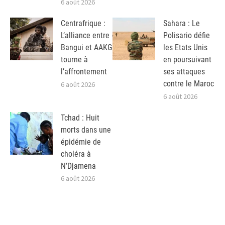
6 août 2026
Centrafrique :
Sahara : Le
L’alliance entre
Polisario défie
Bangui et AAKG
les Etats Unis
tourne à
en poursuivant
l’affrontement
ses attaques
contre le Maroc
6 août 2026
6 août 2026
Tchad : Huit
morts dans une
épidémie de
choléra à
N’Djamena
6 août 2026