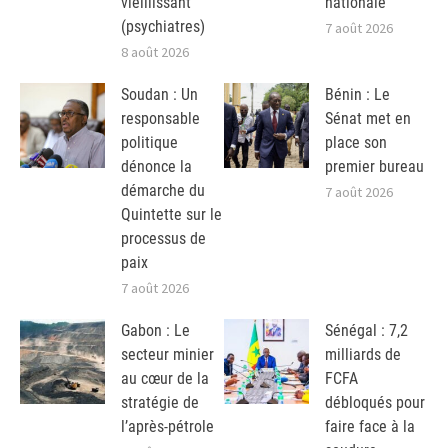
vieillissant
nationale
(psychiatres)
7 août 2026
8 août 2026
Soudan : Un
Bénin : Le
responsable
Sénat met en
politique
place son
dénonce la
premier bureau
démarche du
7 août 2026
Quintette sur le
processus de
paix
7 août 2026
Gabon : Le
Sénégal : 7,2
secteur minier
milliards de
au cœur de la
FCFA
stratégie de
débloqués pour
l’après-pétrole
faire face à la