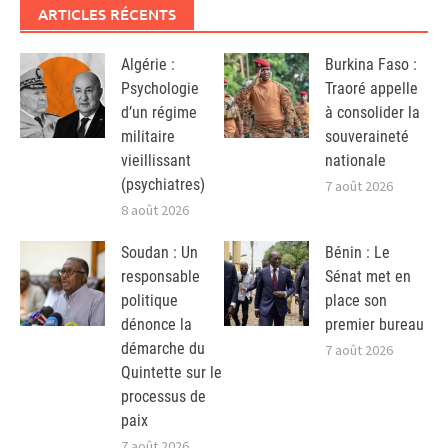
ARTICLES RÉCENTS
Algérie :
Burkina Faso :
Psychologie
Traoré appelle
d’un régime
à consolider la
militaire
souveraineté
vieillissant
nationale
(psychiatres)
7 août 2026
8 août 2026
Soudan : Un
Bénin : Le
responsable
Sénat met en
politique
place son
dénonce la
premier bureau
démarche du
7 août 2026
Quintette sur le
processus de
paix
7 août 2026