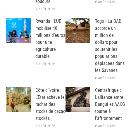
soudure
6 août 2026
7 août 2026
Rwanda : L’UE
Togo : La BAD
mobilise 40
accorde un
millions d’euros
million de
pour une
dollars pour
agriculture
soutenir les
durable
populations
déplacées dans
6 août 2026
les Savanes
6 août 2026
Côte d’Ivoire :
Centrafrique :
L’Etat achève le
L’alliance entre
rachat des
Bangui et AAKG
stocks de cacao
tourne à
stockés
l’affrontement
6 août 2026
6 août 2026