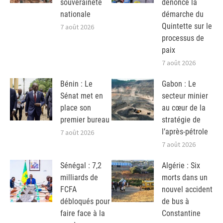
souveraineté
dénonce la
nationale
démarche du
Quintette sur le
7 août 2026
processus de
paix
7 août 2026
Bénin : Le
Gabon : Le
Sénat met en
secteur minier
place son
au cœur de la
premier bureau
stratégie de
l’après-pétrole
7 août 2026
7 août 2026
Sénégal : 7,2
Algérie : Six
milliards de
morts dans un
FCFA
nouvel accident
débloqués pour
de bus à
faire face à la
Constantine