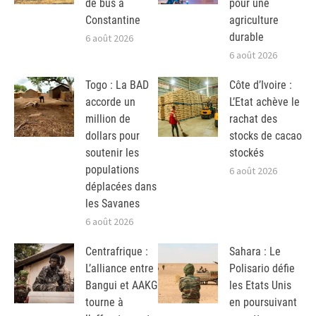
de bus à
pour une
Constantine
agriculture
durable
6 août 2026
6 août 2026
Togo : La BAD
Côte d’Ivoire :
accorde un
L’Etat achève le
million de
rachat des
dollars pour
stocks de cacao
soutenir les
stockés
populations
6 août 2026
déplacées dans
les Savanes
6 août 2026
Centrafrique :
Sahara : Le
L’alliance entre
Polisario défie
Bangui et AAKG
les Etats Unis
tourne à
en poursuivant