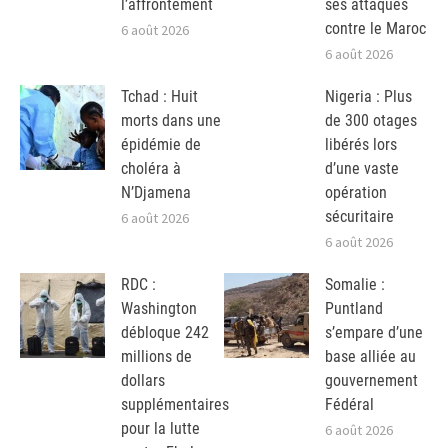
l’affrontement
ses attaques
contre le Maroc
6 août 2026
6 août 2026
Tchad : Huit
Nigeria : Plus
morts dans une
de 300 otages
épidémie de
libérés lors
choléra à
d’une vaste
N’Djamena
opération
sécuritaire
6 août 2026
6 août 2026
RDC :
Somalie :
Washington
Puntland
débloque 242
s’empare d’une
millions de
base alliée au
dollars
gouvernement
supplémentaires
Fédéral
pour la lutte
6 août 2026