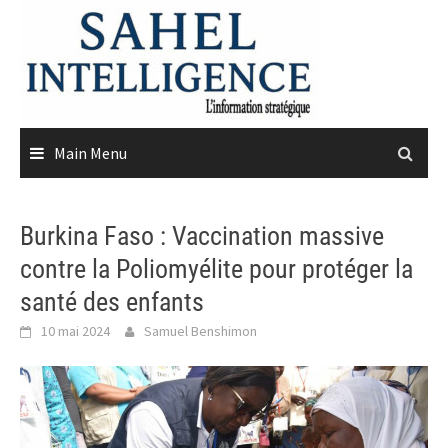
Skip
to
content
Main Menu
Burkina Faso : Vaccination massive
contre la Poliomyélite pour protéger la
santé des enfants
10 mai 2024
Samuel Benshimon