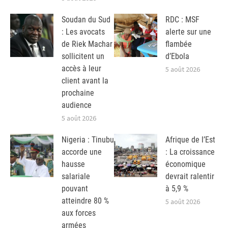
Soudan du Sud
RDC : MSF
: Les avocats
alerte sur une
de Riek Machar
flambée
sollicitent un
d’Ebola
accès à leur
5 août 2026
client avant la
prochaine
audience
5 août 2026
Nigeria : Tinubu
Afrique de l’Est
accorde une
: La croissance
hausse
économique
salariale
devrait ralentir
pouvant
à 5,9 %
atteindre 80 %
5 août 2026
aux forces
armées