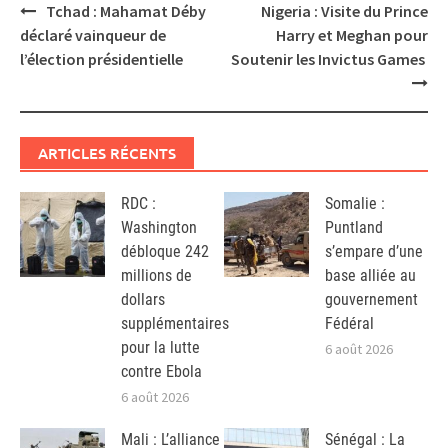
Post
Tchad : Mahamat Déby
Nigeria : Visite du Prince
navigation
déclaré vainqueur de
Harry et Meghan pour
l’élection présidentielle
Soutenir les Invictus Games
ARTICLES RÉCENTS
RDC :
Somalie :
Washington
Puntland
débloque 242
s’empare d’une
millions de
base alliée au
dollars
gouvernement
supplémentaires
Fédéral
pour la lutte
6 août 2026
contre Ebola
6 août 2026
Mali : L’alliance
Sénégal : La