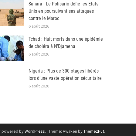
Sahara : Le Polisario défie les Etats
Unis en poursuivant ses attaques
contre le Maroc
6 août 2026
Tchad : Huit morts dans une épidémie
de choléra à N’Djamena
6 août 2026
Nigeria : Plus de 300 otages libérés
lors d’une vaste opération sécuritaire
6 août 2026
y powered by
WordPress
.
|
Theme: Awaken by
ThemezHut
.