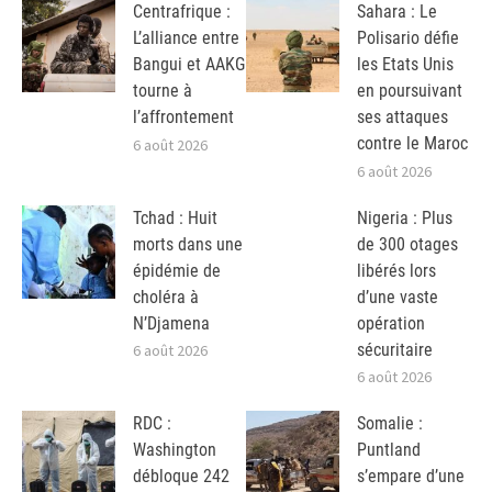
Centrafrique :
Sahara : Le
L’alliance entre
Polisario défie
Bangui et AAKG
les Etats Unis
tourne à
en poursuivant
l’affrontement
ses attaques
contre le Maroc
6 août 2026
6 août 2026
Tchad : Huit
Nigeria : Plus
morts dans une
de 300 otages
épidémie de
libérés lors
choléra à
d’une vaste
N’Djamena
opération
sécuritaire
6 août 2026
6 août 2026
RDC :
Somalie :
Washington
Puntland
débloque 242
s’empare d’une