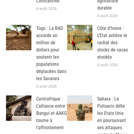
Constantine
agriculture
durable
6 août 2026
6 août 2026
Togo : La BAD
Côte d’Ivoire :
accorde un
L’Etat achève le
million de
rachat des
dollars pour
stocks de cacao
soutenir les
stockés
populations
6 août 2026
déplacées dans
les Savanes
6 août 2026
Centrafrique :
Sahara : Le
L’alliance entre
Polisario défie
Bangui et AAKG
les Etats Unis
tourne à
en poursuivant
l’affrontement
ses attaques