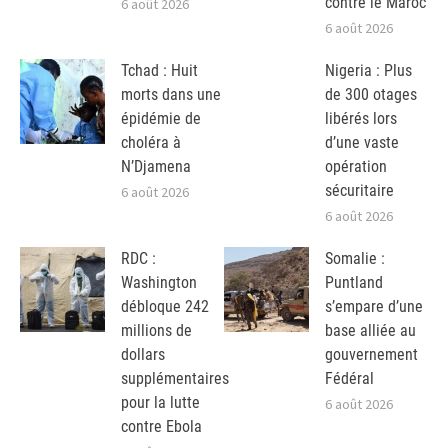
contre le Maroc
6 août 2026
6 août 2026
Tchad : Huit
Nigeria : Plus
morts dans une
de 300 otages
épidémie de
libérés lors
choléra à
d’une vaste
N’Djamena
opération
sécuritaire
6 août 2026
6 août 2026
RDC :
Somalie :
Washington
Puntland
débloque 242
s’empare d’une
millions de
base alliée au
dollars
gouvernement
supplémentaires
Fédéral
pour la lutte
6 août 2026
contre Ebola