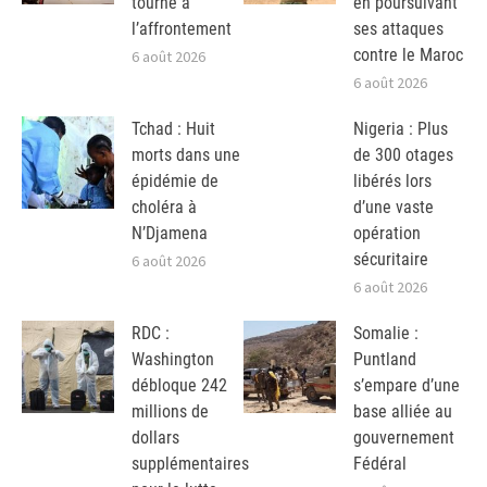
tourne à
en poursuivant
l’affrontement
ses attaques
contre le Maroc
6 août 2026
6 août 2026
Tchad : Huit
Nigeria : Plus
morts dans une
de 300 otages
épidémie de
libérés lors
choléra à
d’une vaste
N’Djamena
opération
sécuritaire
6 août 2026
6 août 2026
RDC :
Somalie :
Washington
Puntland
débloque 242
s’empare d’une
millions de
base alliée au
dollars
gouvernement
supplémentaires
Fédéral