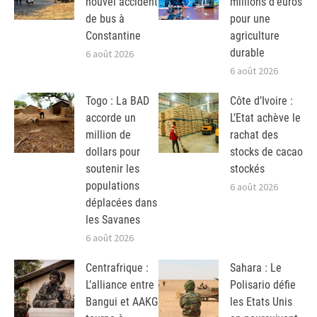
nouvel accident
millions d’euros
de bus à
pour une
Constantine
agriculture
durable
6 août 2026
6 août 2026
Togo : La BAD
Côte d’Ivoire :
accorde un
L’Etat achève le
million de
rachat des
dollars pour
stocks de cacao
soutenir les
stockés
populations
6 août 2026
déplacées dans
les Savanes
6 août 2026
Centrafrique :
Sahara : Le
L’alliance entre
Polisario défie
Bangui et AAKG
les Etats Unis