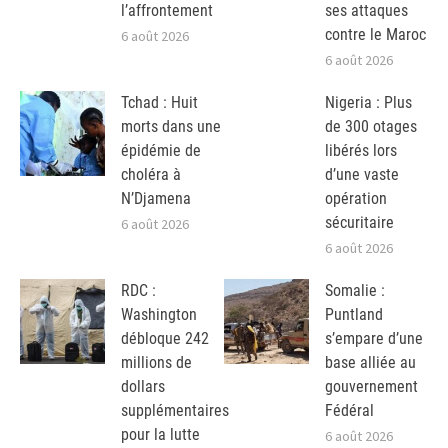
l’affrontement
ses attaques
contre le Maroc
6 août 2026
6 août 2026
Tchad : Huit
Nigeria : Plus
morts dans une
de 300 otages
épidémie de
libérés lors
choléra à
d’une vaste
N’Djamena
opération
sécuritaire
6 août 2026
6 août 2026
RDC :
Somalie :
Washington
Puntland
débloque 242
s’empare d’une
millions de
base alliée au
dollars
gouvernement
supplémentaires
Fédéral
pour la lutte
6 août 2026