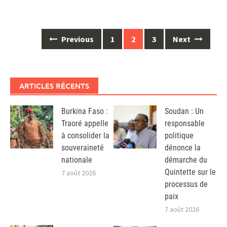
Posts
Previous
1
2
3
Next
navigation
ARTICLES RÉCENTS
Burkina Faso :
Soudan : Un
Traoré appelle
responsable
à consolider la
politique
souveraineté
dénonce la
nationale
démarche du
Quintette sur le
7 août 2026
processus de
paix
7 août 2026