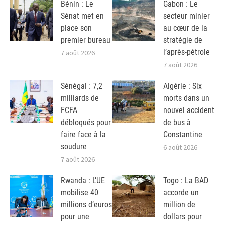
Bénin : Le
Gabon : Le
Sénat met en
secteur minier
place son
au cœur de la
premier bureau
stratégie de
l’après-pétrole
7 août 2026
7 août 2026
Sénégal : 7,2
Algérie : Six
milliards de
morts dans un
FCFA
nouvel accident
débloqués pour
de bus à
faire face à la
Constantine
soudure
6 août 2026
7 août 2026
Rwanda : L’UE
Togo : La BAD
mobilise 40
accorde un
millions d’euros
million de
pour une
dollars pour