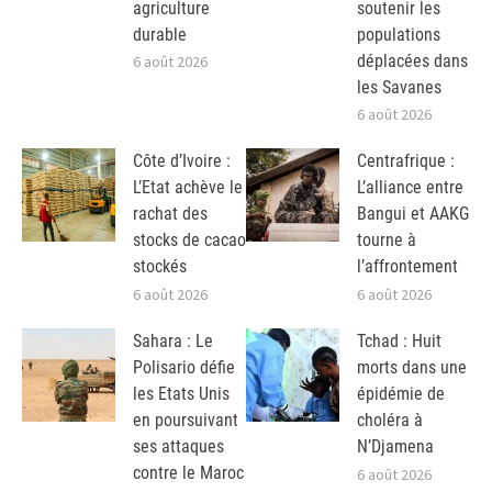
agriculture
soutenir les
durable
populations
déplacées dans
6 août 2026
les Savanes
6 août 2026
Côte d’Ivoire :
Centrafrique :
L’Etat achève le
L’alliance entre
rachat des
Bangui et AAKG
stocks de cacao
tourne à
stockés
l’affrontement
6 août 2026
6 août 2026
Sahara : Le
Tchad : Huit
Polisario défie
morts dans une
les Etats Unis
épidémie de
en poursuivant
choléra à
ses attaques
N’Djamena
contre le Maroc
6 août 2026