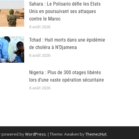
Sahara : Le Polisario défie les Etats
Unis en poursuivant ses attaques
contre le Maroc
6 août 2026
Tchad : Huit morts dans une épidémie
de choléra à N’Djamena
6 août 2026
Nigeria : Plus de 300 otages libérés
lors d’une vaste opération sécuritaire
6 août 2026
y powered by
WordPress
.
|
Theme: Awaken by
ThemezHut
.