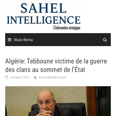
Skip
to
content
Main Menu
Algérie: Tebboune victime de la guerre
des clans au sommet de l’État
16 août 2017
Karol Biedermann