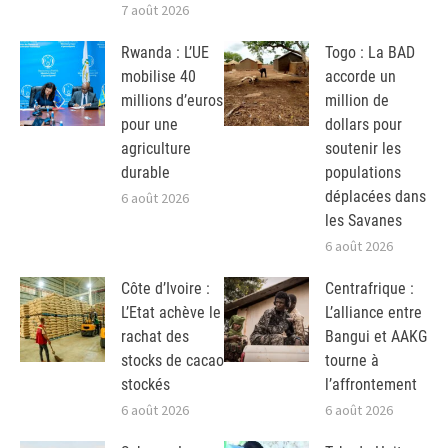
7 août 2026
Rwanda : L’UE
Togo : La BAD
mobilise 40
accorde un
millions d’euros
million de
pour une
dollars pour
agriculture
soutenir les
durable
populations
déplacées dans
6 août 2026
les Savanes
6 août 2026
Côte d’Ivoire :
Centrafrique :
L’Etat achève le
L’alliance entre
rachat des
Bangui et AAKG
stocks de cacao
tourne à
stockés
l’affrontement
6 août 2026
6 août 2026