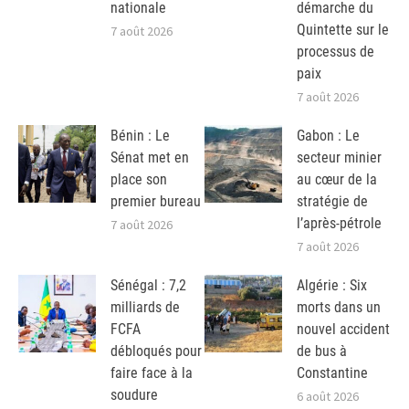
nationale
démarche du
Quintette sur le
7 août 2026
processus de
paix
7 août 2026
Bénin : Le
Gabon : Le
Sénat met en
secteur minier
place son
au cœur de la
premier bureau
stratégie de
l’après-pétrole
7 août 2026
7 août 2026
Sénégal : 7,2
Algérie : Six
milliards de
morts dans un
FCFA
nouvel accident
débloqués pour
de bus à
faire face à la
Constantine
soudure
6 août 2026