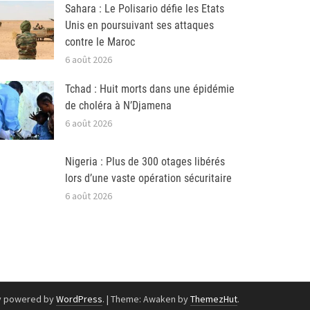
Sahara : Le Polisario défie les Etats
Unis en poursuivant ses attaques
contre le Maroc
6 août 2026
Tchad : Huit morts dans une épidémie
de choléra à N’Djamena
6 août 2026
Nigeria : Plus de 300 otages libérés
lors d’une vaste opération sécuritaire
6 août 2026
y powered by
WordPress
.
|
Theme: Awaken by
ThemezHut
.