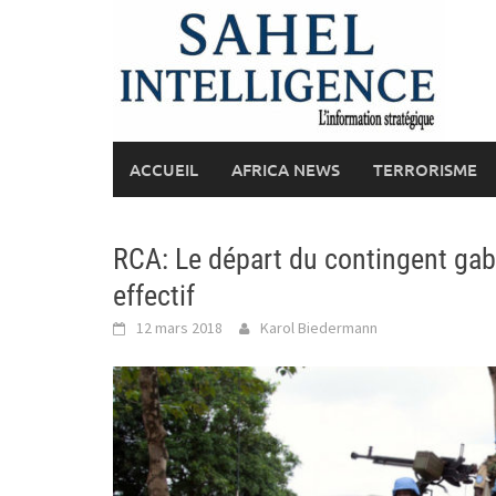
Skip
to
content
ACCUEIL
AFRICA NEWS
TERRORISME
RCA: Le départ du contingent gab
effectif
12 mars 2018
Karol Biedermann