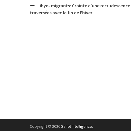
Post
Libye- migrants: Crainte d’une recrudescence
navigation
traversées avec la fin de l’hiver
Copyright © 2026
Sahel Intelligence
.