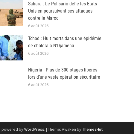
Sahara : Le Polisario défie les Etats
Unis en poursuivant ses attaques
contre le Maroc
6 août 2026
Tchad : Huit morts dans une épidémie
de choléra à N’Djamena
6 août 2026
Nigeria : Plus de 300 otages libérés
lors d’une vaste opération sécuritaire
6 août 2026
y powered by
WordPress
.
|
Theme: Awaken by
ThemezHut
.