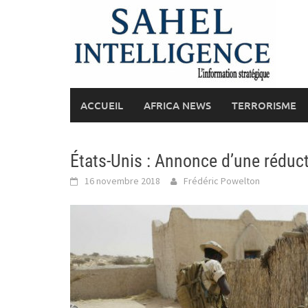
Skip
to
content
ACCUEIL
AFRICA NEWS
TERRORISME
États-Unis : Annonce d’une réduc
16 novembre 2018
Frédéric Powelton