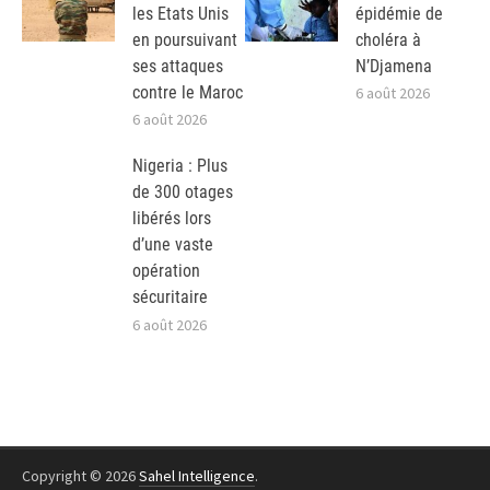
les Etats Unis
épidémie de
en poursuivant
choléra à
ses attaques
N’Djamena
contre le Maroc
6 août 2026
6 août 2026
Nigeria : Plus
de 300 otages
libérés lors
d’une vaste
opération
sécuritaire
6 août 2026
Copyright © 2026
Sahel Intelligence
.