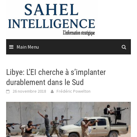
Skip
to
content
Main Menu
Libye: L’EI cherche à s’implanter
durablement dans le Sud
26 novembre 2018
Frédéric Powelton