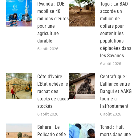
Rwanda : L’UE
Togo : La BAD
mobilise 40
accorde un
millions d’euros
million de
pour une
dollars pour
agriculture
soutenir les
durable
populations
déplacées dans
6 août 2026
les Savanes
6 août 2026
Côte d’Ivoire :
Centrafrique :
L’Etat achève le
L’alliance entre
rachat des
Bangui et AAKG
stocks de cacao
tourne à
stockés
l’affrontement
6 août 2026
6 août 2026
Sahara : Le
Tchad : Huit
Polisario défie
morts dans une