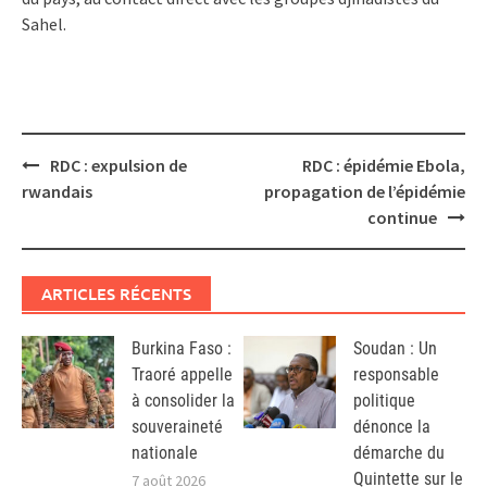
Sahel.
Post
RDC : expulsion de
RDC : épidémie Ebola,
navigation
rwandais
propagation de l’épidémie
continue
ARTICLES RÉCENTS
Burkina Faso :
Soudan : Un
Traoré appelle
responsable
à consolider la
politique
souveraineté
dénonce la
nationale
démarche du
Quintette sur le
7 août 2026