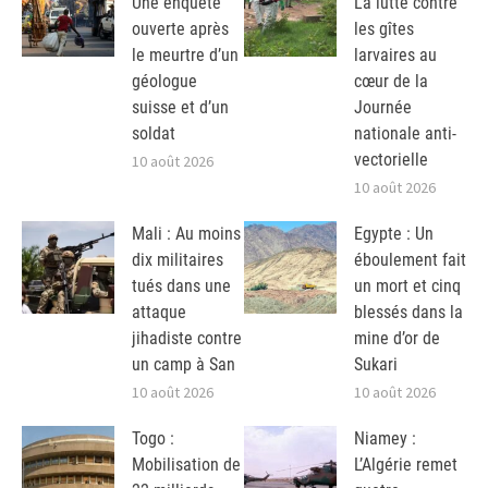
Une enquête
La lutte contre
ouverte après
les gîtes
le meurtre d’un
larvaires au
géologue
cœur de la
suisse et d’un
Journée
soldat
nationale anti-
vectorielle
10 août 2026
10 août 2026
Mali : Au moins
Egypte : Un
dix militaires
éboulement fait
tués dans une
un mort et cinq
attaque
blessés dans la
jihadiste contre
mine d’or de
un camp à San
Sukari
10 août 2026
10 août 2026
Togo :
Niamey :
Mobilisation de
L’Algérie remet