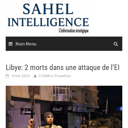
Skip
to
content
Main Menu
Libye: 2 morts dans une attaque de l’EI
9 mai 2019
Frédéric Powelton