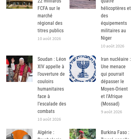
22 milliards
quatre
FCFA sur le
hélicoptères et
marché
des
régional des
équipements
titres publics
militaires au
Niger
10 août 2026
10 août 2026
Soudan : Léon
Iran nucléaire :
XIV appelle à
Une menace
l’ouverture de
qui pourrait
couloirs
dépasser le
humanitaires
Moyen-Orient
face à
et l’Afrique
l’escalade des
(Mossad)
combats
9 août 2026
10 août 2026
Algérie :
Burkina Faso :