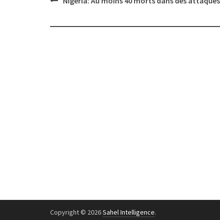
Nigeria: Au moins 40 morts dans des attaques
navigation
Copyright © 2026
Sahel Intelligence
.