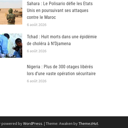
Sahara : Le Polisario défie les Etats
Unis en poursuivant ses attaques
contre le Maroc
6 août 2026
Tchad : Huit morts dans une épidémie
de choléra à N’Djamena
6 août 2026
Nigeria : Plus de 300 otages libérés
lors d’une vaste opération sécuritaire
6 août 2026
y powered by
WordPress
.
|
Theme: Awaken by
ThemezHut
.