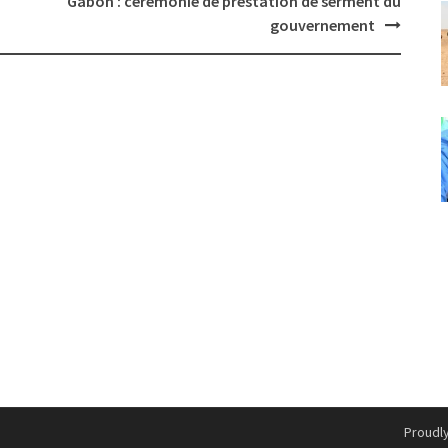
Gabon : cérémonie de prestation de serment du
gouvernement
Proudl