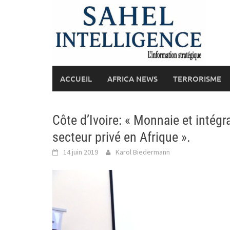
Skip
to
content
ACCUEIL
AFRICA NEWS
TERRORISME
Côte d’Ivoire: « Monnaie et intég
secteur privé en Afrique ».
14 juin 2019
Karol Biedermann