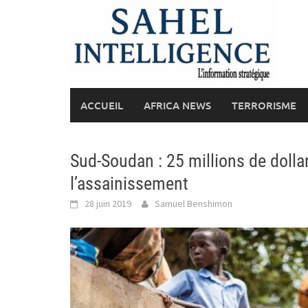
Skip
to
content
ACCUEIL
AFRICA NEWS
TERRORISME
Sud-Soudan : 25 millions de dolla
l’assainissement
28 juin 2019
Samuel Benshimon