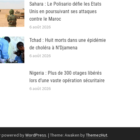
Sahara : Le Polisario défie les Etats
Unis en poursuivant ses attaques
contre le Maroc
6 août 2026
Tchad : Huit morts dans une épidémie
de choléra à N’Djamena
6 août 2026
Nigeria : Plus de 300 otages libérés
lors d’une vaste opération sécuritaire
6 août 2026
y powered by
WordPress
.
|
Theme: Awaken by
ThemezHut
.