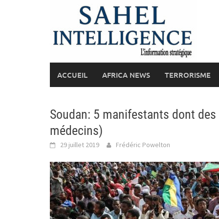
Skip
to
content
ACCUEIL
AFRICA NEWS
TERRORISME
Soudan: 5 manifestants dont des 
médecins)
29 juillet 2019
Frédéric Powelton