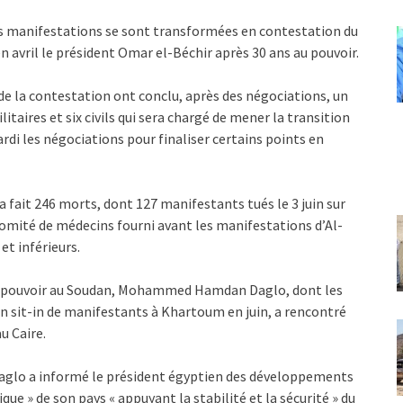
les manifestations se sont transformées en contestation du
n avril le président Omar el-Béchir après 30 ans au pouvoir.
s de la contestation ont conclu, après des négociations, un
taires et six civils qui sera chargé de mener la transition
rdi les négociations pour finaliser certains points en
 fait 246 morts, dont 127 manifestants tués le 3 juin sur
 comité de médecins fourni avant les manifestations d’Al-
et inférieurs.
 au pouvoir au Soudan, Mohammed Hamdan Daglo, dont les
un sit-in de manifestants à Khartoum en juin, a rencontré
u Caire.
. Daglo a informé le président égyptien des développements
ique » de son pays « appuyant la stabilité et la sécurité » du