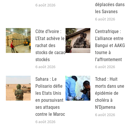
déplacées dans
6 août 2026
les Savanes
6 août 2026
Côte d’Ivoire :
Centrafrique :
L’Etat achève le
L’alliance entre
rachat des
Bangui et AAKG
stocks de cacao
tourne à
stockés
l’affrontement
6 août 2026
6 août 2026
Sahara : Le
Tchad : Huit
Polisario défie
morts dans une
les Etats Unis
épidémie de
en poursuivant
choléra à
ses attaques
N’Djamena
contre le Maroc
6 août 2026
6 août 2026