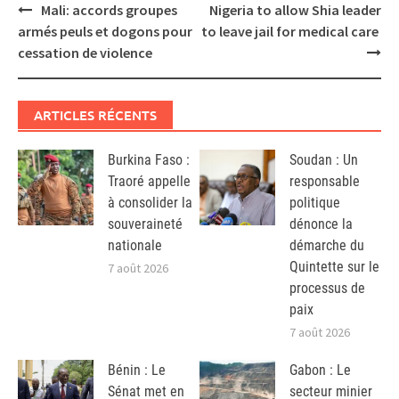
Post
Mali: accords groupes
Nigeria to allow Shia leader
navigation
armés peuls et dogons pour
to leave jail for medical care
cessation de violence
ARTICLES RÉCENTS
Burkina Faso :
Soudan : Un
Traoré appelle
responsable
à consolider la
politique
souveraineté
dénonce la
nationale
démarche du
Quintette sur le
7 août 2026
processus de
paix
7 août 2026
Bénin : Le
Gabon : Le
Sénat met en
secteur minier