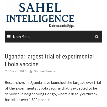
Skip
to
content
Main Menu
Uganda: largest trial of experimental
Ebola vaccine
6 août 2019
Samuel Benshimon
Researchers in Uganda have launched the largest-ever trial
of the experimental Ebola vaccine that is expected to be
deployed in neighboring Congo, where a deadly outbreak
has killed over 1,800 people.