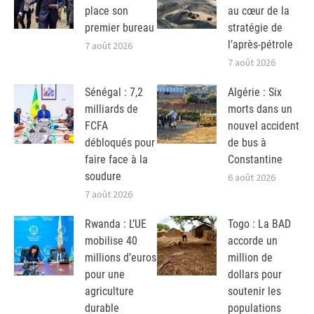
place son
au cœur de la
premier bureau
stratégie de
l’après-pétrole
7 août 2026
7 août 2026
Sénégal : 7,2
Algérie : Six
milliards de
morts dans un
FCFA
nouvel accident
débloqués pour
de bus à
faire face à la
Constantine
soudure
6 août 2026
7 août 2026
Rwanda : L’UE
Togo : La BAD
mobilise 40
accorde un
millions d’euros
million de
pour une
dollars pour
agriculture
soutenir les
durable
populations