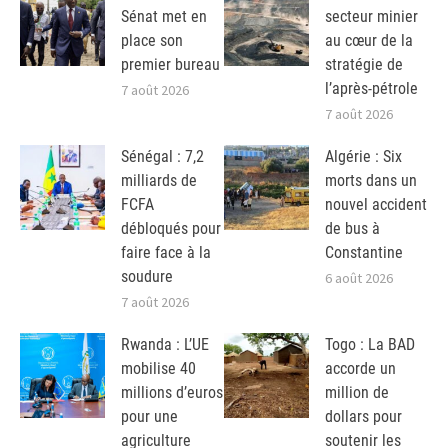
Sénat met en
secteur minier
place son
au cœur de la
premier bureau
stratégie de
l’après-pétrole
7 août 2026
7 août 2026
Sénégal : 7,2
Algérie : Six
milliards de
morts dans un
FCFA
nouvel accident
débloqués pour
de bus à
faire face à la
Constantine
soudure
6 août 2026
7 août 2026
Rwanda : L’UE
Togo : La BAD
mobilise 40
accorde un
millions d’euros
million de
pour une
dollars pour
agriculture
soutenir les