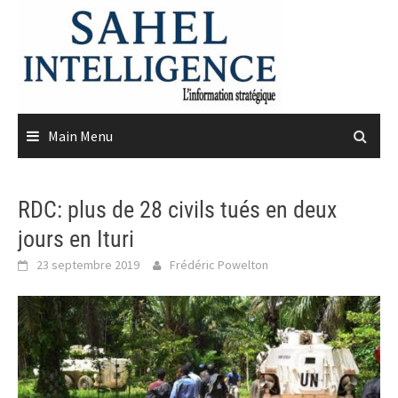
Skip
to
content
Main Menu
RDC: plus de 28 civils tués en deux
jours en Ituri
23 septembre 2019
Frédéric Powelton