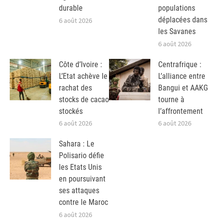
durable
populations
déplacées dans
6 août 2026
les Savanes
6 août 2026
Côte d’Ivoire :
Centrafrique :
L’Etat achève le
L’alliance entre
rachat des
Bangui et AAKG
stocks de cacao
tourne à
stockés
l’affrontement
6 août 2026
6 août 2026
Sahara : Le
Polisario défie
les Etats Unis
en poursuivant
ses attaques
contre le Maroc
6 août 2026