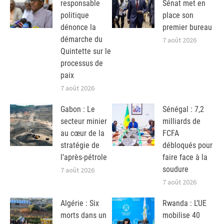
responsable
Sénat met en
politique
place son
dénonce la
premier bureau
démarche du
7 août 2026
Quintette sur le
processus de
paix
7 août 2026
Gabon : Le
Sénégal : 7,2
secteur minier
milliards de
au cœur de la
FCFA
stratégie de
débloqués pour
l’après-pétrole
faire face à la
soudure
7 août 2026
7 août 2026
Algérie : Six
Rwanda : L’UE
morts dans un
mobilise 40