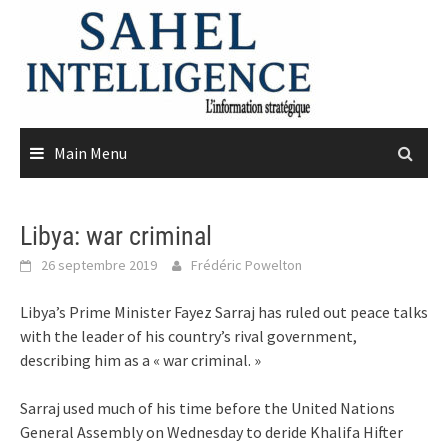
Skip
to
content
Main Menu
Libya: war criminal
26 septembre 2019
Frédéric Powelton
Libya’s Prime Minister Fayez Sarraj has ruled out peace talks
with the leader of his country’s rival government,
describing him as a « war criminal. »
Sarraj used much of his time before the United Nations
General Assembly on Wednesday to deride Khalifa Hifter