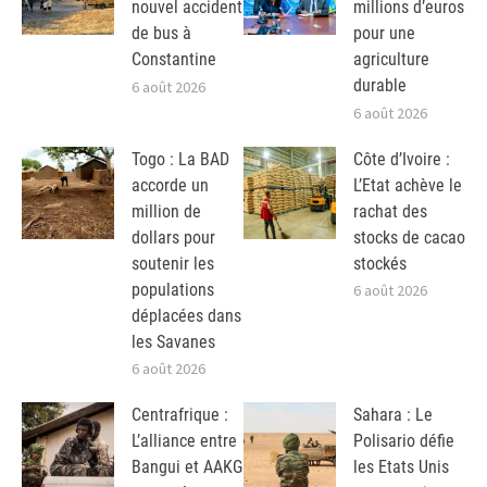
nouvel accident
millions d’euros
de bus à
pour une
Constantine
agriculture
durable
6 août 2026
6 août 2026
Togo : La BAD
Côte d’Ivoire :
accorde un
L’Etat achève le
million de
rachat des
dollars pour
stocks de cacao
soutenir les
stockés
populations
6 août 2026
déplacées dans
les Savanes
6 août 2026
Centrafrique :
Sahara : Le
L’alliance entre
Polisario défie
Bangui et AAKG
les Etats Unis