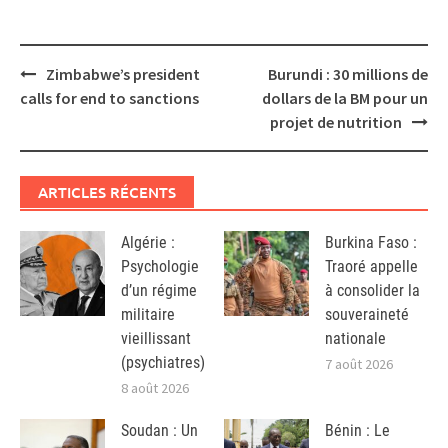
Post
Zimbabwe’s president
Burundi : 30 millions de
navigation
calls for end to sanctions
dollars de la BM pour un
projet de nutrition
ARTICLES RÉCENTS
Algérie :
Burkina Faso :
Psychologie
Traoré appelle
d’un régime
à consolider la
militaire
souveraineté
vieillissant
nationale
(psychiatres)
7 août 2026
8 août 2026
Soudan : Un
Bénin : Le