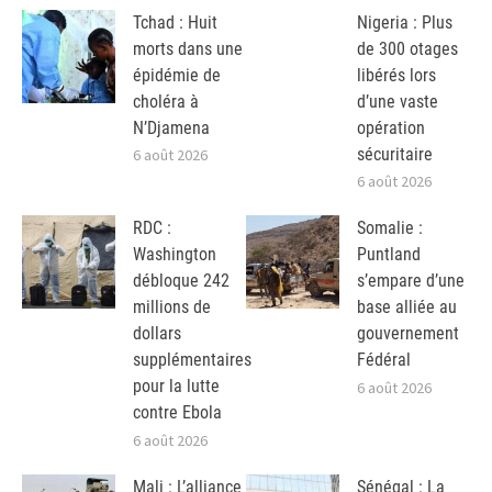
Tchad : Huit
Nigeria : Plus
morts dans une
de 300 otages
épidémie de
libérés lors
choléra à
d’une vaste
N’Djamena
opération
sécuritaire
6 août 2026
6 août 2026
RDC :
Somalie :
Washington
Puntland
débloque 242
s’empare d’une
millions de
base alliée au
dollars
gouvernement
supplémentaires
Fédéral
pour la lutte
6 août 2026
contre Ebola
6 août 2026
Mali : L’alliance
Sénégal : La