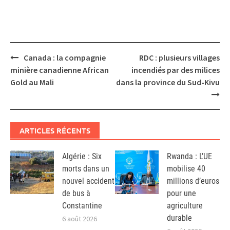
Post
Canada : la compagnie
RDC : plusieurs villages
navigation
minière canadienne African
incendiés par des milices
Gold au Mali
dans la province du Sud-Kivu
ARTICLES RÉCENTS
Algérie : Six
Rwanda : L’UE
morts dans un
mobilise 40
nouvel accident
millions d’euros
de bus à
pour une
Constantine
agriculture
durable
6 août 2026