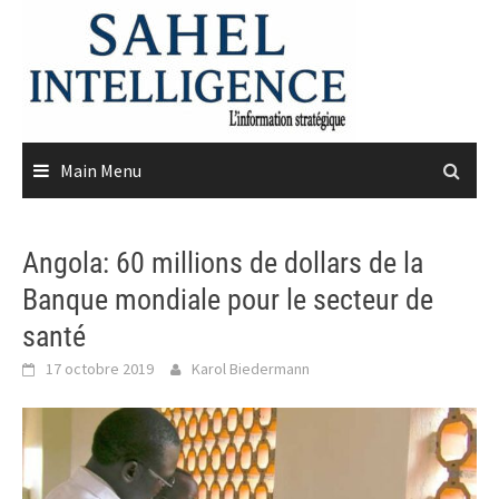
Skip
to
content
Main Menu
Angola: 60 millions de dollars de la
Banque mondiale pour le secteur de
santé
17 octobre 2019
Karol Biedermann