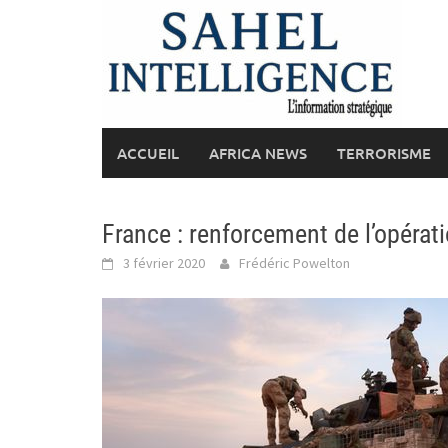
Skip
to
content
ACCUEIL
AFRICA NEWS
TERRORISME
France : renforcement de l’opérat
3 février 2020
Frédéric Powelton