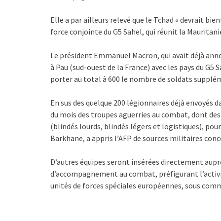
Elle a par ailleurs relevé que le Tchad « devrait bi
force conjointe du G5 Sahel, qui réunit la Mauritanie
Le président Emmanuel Macron, qui avait déjà anno
à Pau (sud-ouest de la France) avec les pays du G5 S
porter au total à 600 le nombre de soldats supplé
En sus des quelque 200 légionnaires déjà envoyés dan
du mois des troupes aguerries au combat, dont d
(blindés lourds, blindés légers et logistiques), pou
Barkhane, a appris l’AFP de sources militaires con
D’autres équipes seront insérées directement auprè
d’accompagnement au combat, préfigurant l’activité
unités de forces spéciales européennes, sous co