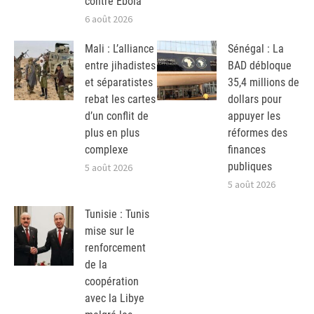
contre Ebola
6 août 2026
Mali : L’alliance
Sénégal : La
entre jihadistes
BAD débloque
et séparatistes
35,4 millions de
rebat les cartes
dollars pour
d’un conflit de
appuyer les
plus en plus
réformes des
complexe
finances
publiques
5 août 2026
5 août 2026
Tunisie : Tunis
mise sur le
renforcement
de la
coopération
avec la Libye