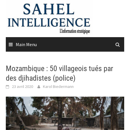
Skip
to
content
Main Menu
Mozambique : 50 villageois tués par
des djihadistes (police)
23 avril 2020
Karol Biedermann