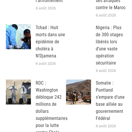
l’affrontement
ses attaques
contre le Maroc
6 août 2026
6 août 2026
Tchad : Huit
Nigeria : Plus
morts dans une
de 300 otages
épidémie de
libérés lors
choléra à
d’une vaste
N’Djamena
opération
sécuritaire
6 août 2026
6 août 2026
RDC :
Somalie :
Washington
Puntland
débloque 242
s’empare d’une
millions de
base alliée au
dollars
gouvernement
supplémentaires
Fédéral
pour la lutte
6 août 2026