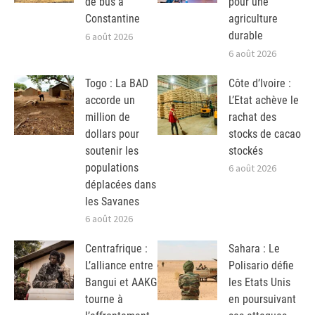
de bus à
pour une
Constantine
agriculture
durable
6 août 2026
6 août 2026
Togo : La BAD
Côte d’Ivoire :
accorde un
L’Etat achève le
million de
rachat des
dollars pour
stocks de cacao
soutenir les
stockés
populations
6 août 2026
déplacées dans
les Savanes
6 août 2026
Centrafrique :
Sahara : Le
L’alliance entre
Polisario défie
Bangui et AAKG
les Etats Unis
tourne à
en poursuivant