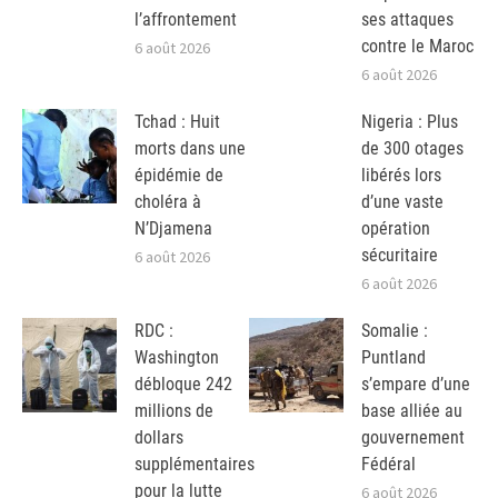
l’affrontement
ses attaques
contre le Maroc
6 août 2026
6 août 2026
Tchad : Huit
Nigeria : Plus
morts dans une
de 300 otages
épidémie de
libérés lors
choléra à
d’une vaste
N’Djamena
opération
sécuritaire
6 août 2026
6 août 2026
RDC :
Somalie :
Washington
Puntland
débloque 242
s’empare d’une
millions de
base alliée au
dollars
gouvernement
supplémentaires
Fédéral
pour la lutte
6 août 2026