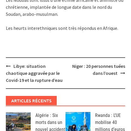
chrétienne, implantée de longue date dans le nord du
Soudan, arabo-musulman.
Les heurts interethniques sont très répondus en Afrique.
Post
Libye: situation
Niger : 20 personnes tuées
navigation
chaotique aggravée par le
dans l’ouest
Covid-19 et la rupture d’eau
ARTICLES RÉCENTS
Algérie : Six
Rwanda : L’UE
morts dans un
mobilise 40
nouvel accident
millions d’euros