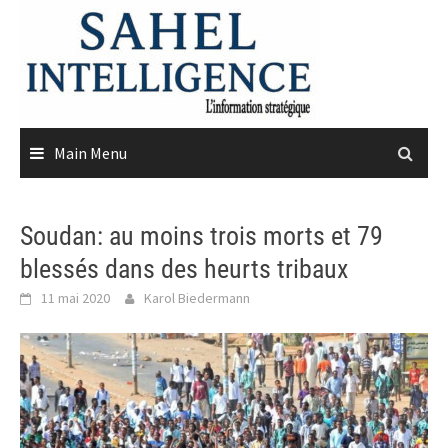
Skip
to
content
Main Menu
Soudan: au moins trois morts et 79
blessés dans des heurts tribaux
11 mai 2020
Karol Biedermann