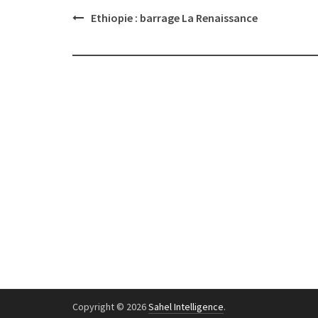
Post
Ethiopie : barrage La Renaissance
navigation
Copyright © 2026
Sahel Intelligence
.