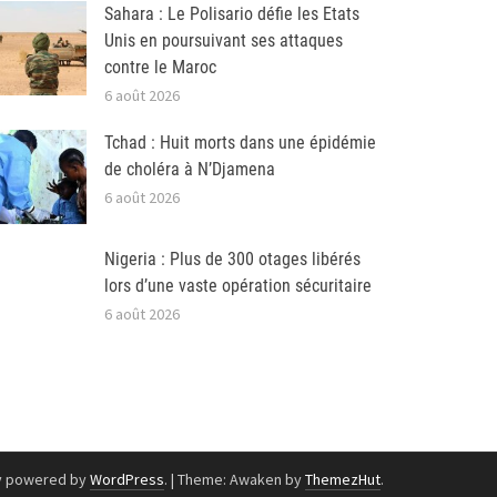
Sahara : Le Polisario défie les Etats
Unis en poursuivant ses attaques
contre le Maroc
6 août 2026
Tchad : Huit morts dans une épidémie
de choléra à N’Djamena
6 août 2026
Nigeria : Plus de 300 otages libérés
lors d’une vaste opération sécuritaire
6 août 2026
y powered by
WordPress
.
|
Theme: Awaken by
ThemezHut
.