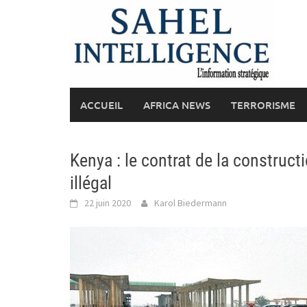
Skip
to
content
ACCUEIL
AFRICA NEWS
TERRORISME
Kenya : le contrat de la construct
illégal
22 juin 2020
Karol Biedermann