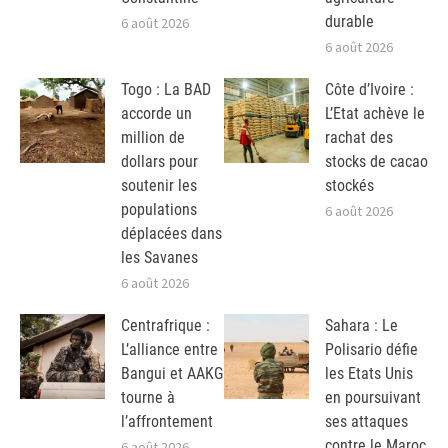
durable
6 août 2026
6 août 2026
Togo : La BAD
Côte d’Ivoire :
accorde un
L’Etat achève le
million de
rachat des
dollars pour
stocks de cacao
soutenir les
stockés
populations
6 août 2026
déplacées dans
les Savanes
6 août 2026
Centrafrique :
Sahara : Le
L’alliance entre
Polisario défie
Bangui et AAKG
les Etats Unis
tourne à
en poursuivant
l’affrontement
ses attaques
contre le Maroc
6 août 2026