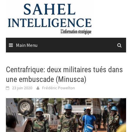
Skip
to
content
Main Menu
Centrafrique: deux militaires tués dans
une embuscade (Minusca)
23 juin 2020
Frédéric Powelton