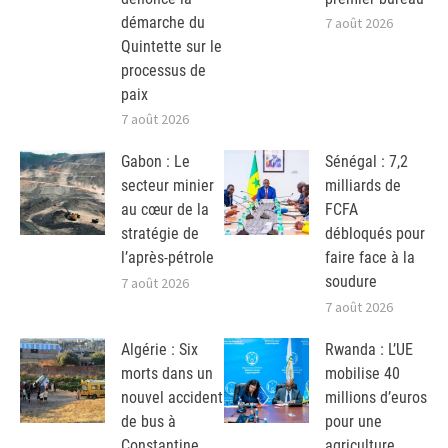
démarche du
7 août 2026
Quintette sur le
processus de
paix
7 août 2026
Gabon : Le
Sénégal : 7,2
secteur minier
milliards de
au cœur de la
FCFA
stratégie de
débloqués pour
l’après-pétrole
faire face à la
soudure
7 août 2026
7 août 2026
Algérie : Six
Rwanda : L’UE
morts dans un
mobilise 40
nouvel accident
millions d’euros
de bus à
pour une
Constantine
agriculture