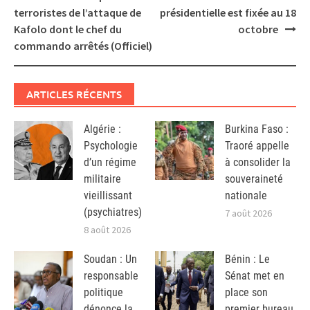
navigation
terroristes de l’attaque de
présidentielle est fixée au 18
Kafolo dont le chef du
octobre
commando arrêtés (Officiel)
ARTICLES RÉCENTS
Algérie :
Burkina Faso :
Psychologie
Traoré appelle
d’un régime
à consolider la
militaire
souveraineté
vieillissant
nationale
(psychiatres)
7 août 2026
8 août 2026
Soudan : Un
Bénin : Le
responsable
Sénat met en
politique
place son
dénonce la
premier bureau