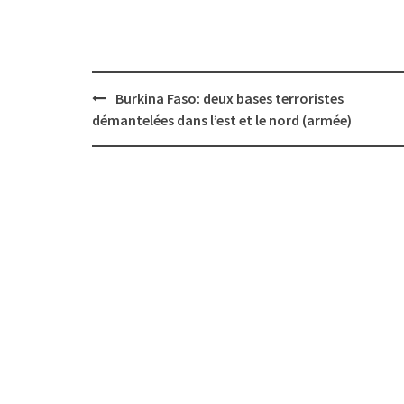
Post
Burkina Faso: deux bases terroristes
navigation
démantelées dans l’est et le nord (armée)