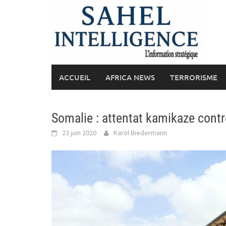
Skip
to
content
ACCUEIL
AFRICA NEWS
TERRORISME
Somalie : attentat kamikaze cont
23 juin 2020
Karol Biedermann