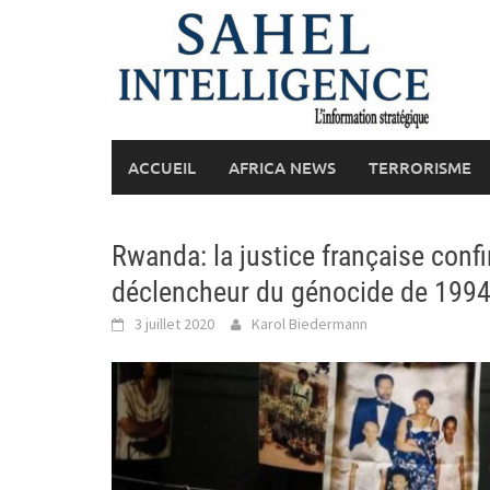
Skip
to
content
ACCUEIL
AFRICA NEWS
TERRORISME
Rwanda: la justice française confir
déclencheur du génocide de 199
3 juillet 2020
Karol Biedermann