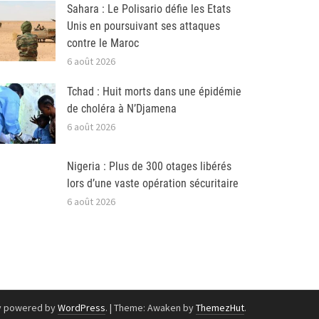
Sahara : Le Polisario défie les Etats
Unis en poursuivant ses attaques
contre le Maroc
6 août 2026
Tchad : Huit morts dans une épidémie
de choléra à N’Djamena
6 août 2026
Nigeria : Plus de 300 otages libérés
lors d’une vaste opération sécuritaire
6 août 2026
y powered by
WordPress
.
|
Theme: Awaken by
ThemezHut
.