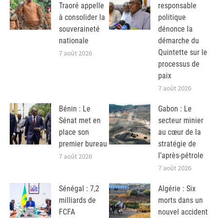
Traoré appelle
responsable
à consolider la
politique
souveraineté
dénonce la
nationale
démarche du
Quintette sur le
7 août 2026
processus de
paix
7 août 2026
Bénin : Le
Gabon : Le
Sénat met en
secteur minier
place son
au cœur de la
premier bureau
stratégie de
l’après-pétrole
7 août 2026
7 août 2026
Sénégal : 7,2
Algérie : Six
milliards de
morts dans un
FCFA
nouvel accident