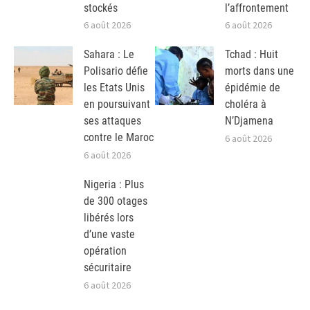
stockés
l’affrontement
6 août 2026
6 août 2026
Sahara : Le
Tchad : Huit
Polisario défie
morts dans une
les Etats Unis
épidémie de
en poursuivant
choléra à
ses attaques
N’Djamena
contre le Maroc
6 août 2026
6 août 2026
Nigeria : Plus
de 300 otages
libérés lors
d’une vaste
opération
sécuritaire
6 août 2026