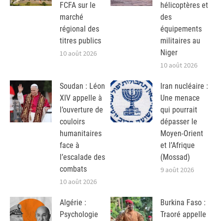
FCFA sur le
hélicoptères et
marché
des
régional des
équipements
titres publics
militaires au
Niger
10 août 2026
10 août 2026
Soudan : Léon
Iran nucléaire :
XIV appelle à
Une menace
l’ouverture de
qui pourrait
couloirs
dépasser le
humanitaires
Moyen-Orient
face à
et l’Afrique
l’escalade des
(Mossad)
combats
9 août 2026
10 août 2026
Algérie :
Burkina Faso :
Psychologie
Traoré appelle