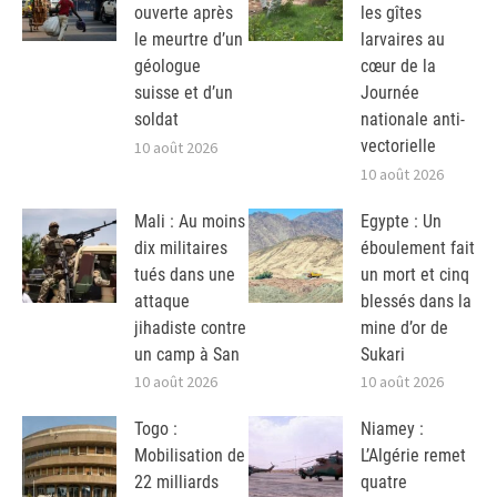
ouverte après
les gîtes
le meurtre d’un
larvaires au
géologue
cœur de la
suisse et d’un
Journée
soldat
nationale anti-
vectorielle
10 août 2026
10 août 2026
Mali : Au moins
Egypte : Un
dix militaires
éboulement fait
tués dans une
un mort et cinq
attaque
blessés dans la
jihadiste contre
mine d’or de
un camp à San
Sukari
10 août 2026
10 août 2026
Togo :
Niamey :
Mobilisation de
L’Algérie remet
22 milliards
quatre