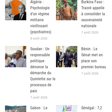
Algérie :
Burkina Faso :
Psychologie
Traoré appelle
d’un régime
à consolider la
militaire
souveraineté
vieillissant
nationale
(psychiatres)
7 août 2026
8 août 2026
Soudan : Un
Bénin : Le
responsable
Sénat met en
politique
place son
dénonce la
premier bureau
démarche du
7 août 2026
Quintette sur le
processus de
paix
7 août 2026
Gabon : Le
Sénégal : 7,2