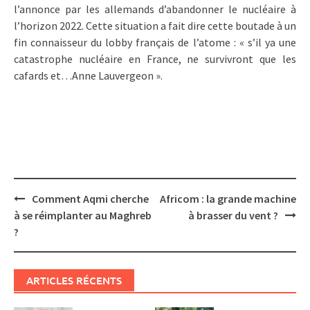
l’annonce par les allemands d’abandonner le nucléaire à
l’horizon 2022. Cette situation a fait dire cette boutade à un
fin connaisseur du lobby français de l’atome : « s’il ya une
catastrophe nucléaire en France, ne survivront que les
cafards et…Anne Lauvergeon ».
Post
Comment Aqmi cherche
Africom : la grande machine
navigation
à se réimplanter au Maghreb
à brasser du vent ?
?
ARTICLES RÉCENTS