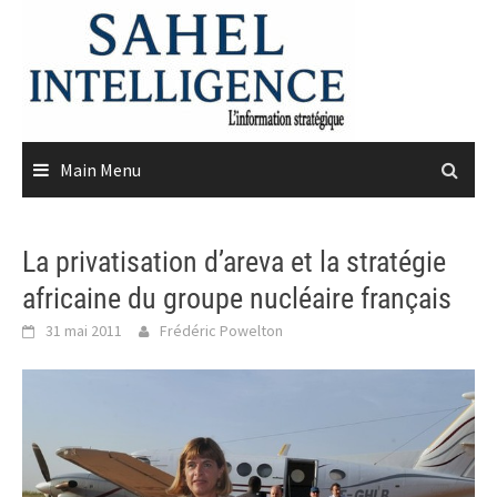
Skip
to
content
Main Menu
La privatisation d’areva et la stratégie
africaine du groupe nucléaire français
31 mai 2011
Frédéric Powelton