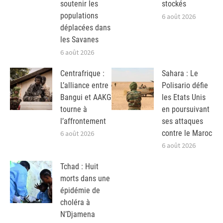
soutenir les
stockés
populations
6 août 2026
déplacées dans
les Savanes
6 août 2026
Centrafrique :
Sahara : Le
L’alliance entre
Polisario défie
Bangui et AAKG
les Etats Unis
tourne à
en poursuivant
l’affrontement
ses attaques
contre le Maroc
6 août 2026
6 août 2026
Tchad : Huit
morts dans une
épidémie de
choléra à
N’Djamena