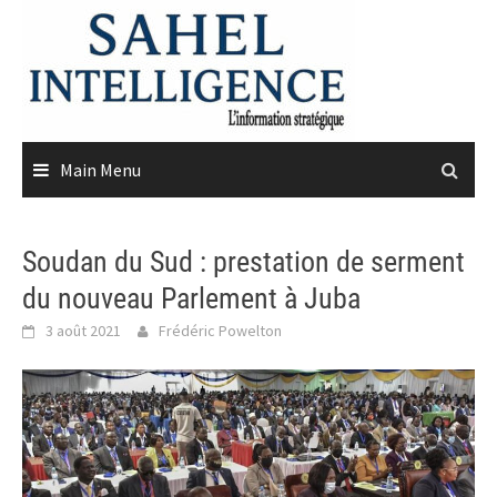
Skip
to
content
Main Menu
Soudan du Sud : prestation de serment
du nouveau Parlement à Juba
3 août 2021
Frédéric Powelton