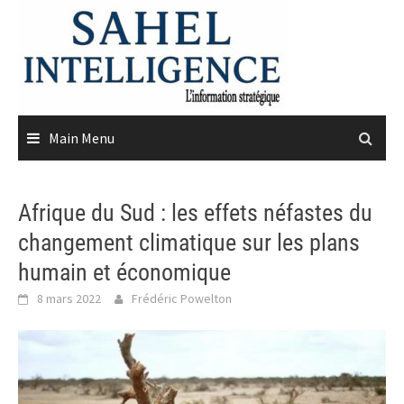
Skip
to
content
Main Menu
Afrique du Sud : les effets néfastes du
changement climatique sur les plans
humain et économique
8 mars 2022
Frédéric Powelton