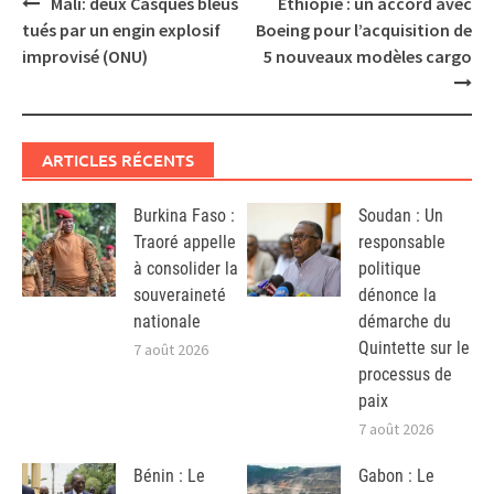
Post
Mali: deux Casques bleus
Ethiopie : un accord avec
navigation
tués par un engin explosif
Boeing pour l’acquisition de
improvisé (ONU)
5 nouveaux modèles cargo
ARTICLES RÉCENTS
Burkina Faso :
Soudan : Un
Traoré appelle
responsable
à consolider la
politique
souveraineté
dénonce la
nationale
démarche du
Quintette sur le
7 août 2026
processus de
paix
7 août 2026
Bénin : Le
Gabon : Le