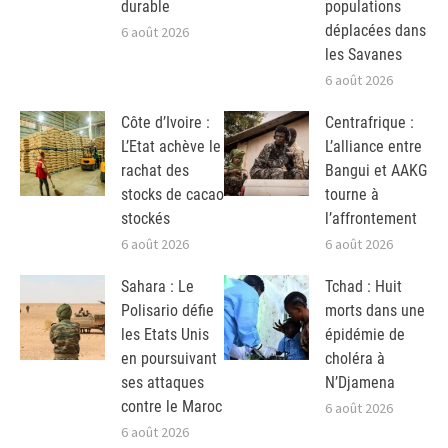
durable
populations
déplacées dans
6 août 2026
les Savanes
6 août 2026
Côte d’Ivoire :
Centrafrique :
L’Etat achève le
L’alliance entre
rachat des
Bangui et AAKG
stocks de cacao
tourne à
stockés
l’affrontement
6 août 2026
6 août 2026
Sahara : Le
Tchad : Huit
Polisario défie
morts dans une
les Etats Unis
épidémie de
en poursuivant
choléra à
ses attaques
N’Djamena
contre le Maroc
6 août 2026
6 août 2026