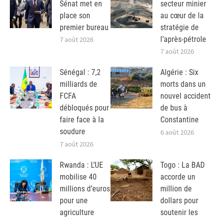
Sénat met en
secteur minier
place son
au cœur de la
premier bureau
stratégie de
l’après-pétrole
7 août 2026
7 août 2026
Sénégal : 7,2
Algérie : Six
milliards de
morts dans un
FCFA
nouvel accident
débloqués pour
de bus à
faire face à la
Constantine
soudure
6 août 2026
7 août 2026
Rwanda : L’UE
Togo : La BAD
mobilise 40
accorde un
millions d’euros
million de
pour une
dollars pour
agriculture
soutenir les