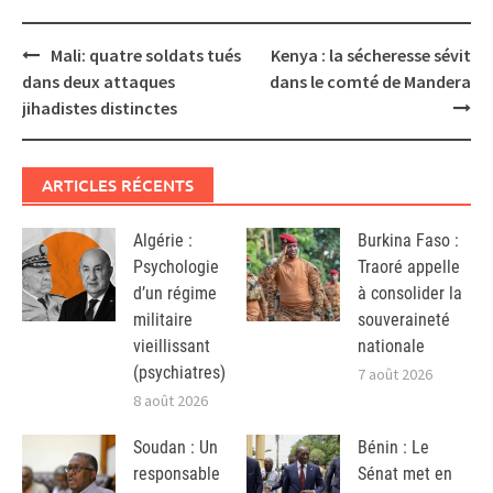
Post
Mali: quatre soldats tués
Kenya : la sécheresse sévit
navigation
dans deux attaques
dans le comté de Mandera
jihadistes distinctes
ARTICLES RÉCENTS
Algérie :
Burkina Faso :
Psychologie
Traoré appelle
d’un régime
à consolider la
militaire
souveraineté
vieillissant
nationale
(psychiatres)
7 août 2026
8 août 2026
Soudan : Un
Bénin : Le
responsable
Sénat met en