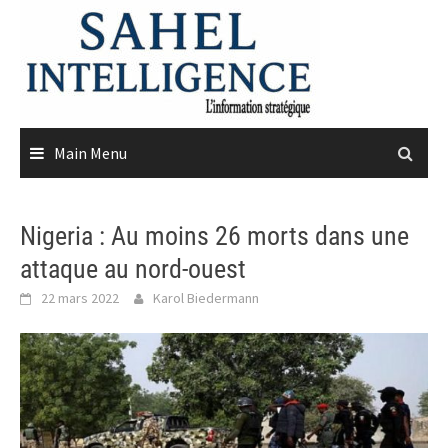
Skip
to
content
Main Menu
Nigeria : Au moins 26 morts dans une
attaque au nord-ouest
22 mars 2022
Karol Biedermann