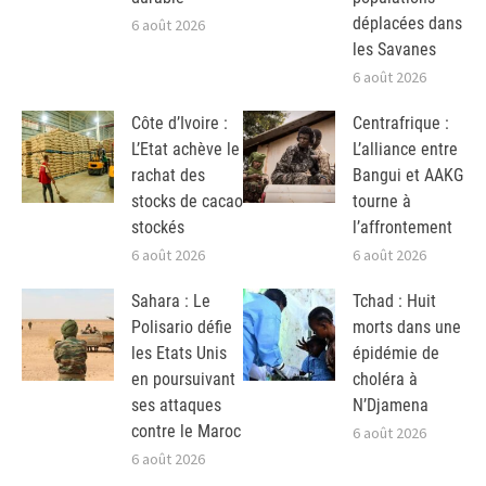
déplacées dans
6 août 2026
les Savanes
6 août 2026
Côte d’Ivoire :
Centrafrique :
L’Etat achève le
L’alliance entre
rachat des
Bangui et AAKG
stocks de cacao
tourne à
stockés
l’affrontement
6 août 2026
6 août 2026
Sahara : Le
Tchad : Huit
Polisario défie
morts dans une
les Etats Unis
épidémie de
en poursuivant
choléra à
ses attaques
N’Djamena
contre le Maroc
6 août 2026
6 août 2026