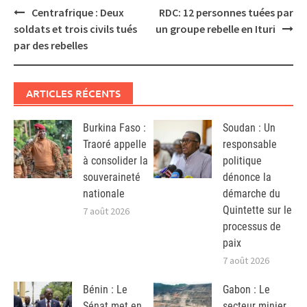
Post
Centrafrique : Deux
RDC: 12 personnes tuées par
navigation
soldats et trois civils tués
un groupe rebelle en Ituri
par des rebelles
ARTICLES RÉCENTS
Burkina Faso :
Soudan : Un
Traoré appelle
responsable
à consolider la
politique
souveraineté
dénonce la
nationale
démarche du
Quintette sur le
7 août 2026
processus de
paix
7 août 2026
Bénin : Le
Gabon : Le
Sénat met en
secteur minier