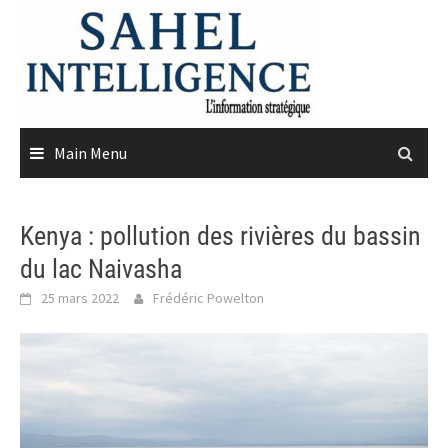
Skip
to
content
Main Menu
Kenya : pollution des rivières du bassin
du lac Naivasha
25 mars 2022
Frédéric Powelton