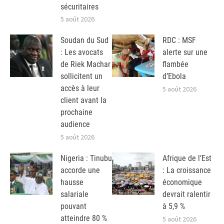
sécuritaires
5 août 2026
Soudan du Sud
RDC : MSF
: Les avocats
alerte sur une
de Riek Machar
flambée
sollicitent un
d’Ebola
accès à leur
5 août 2026
client avant la
prochaine
audience
5 août 2026
Nigeria : Tinubu
Afrique de l’Est
accorde une
: La croissance
hausse
économique
salariale
devrait ralentir
pouvant
à 5,9 %
atteindre 80 %
5 août 2026