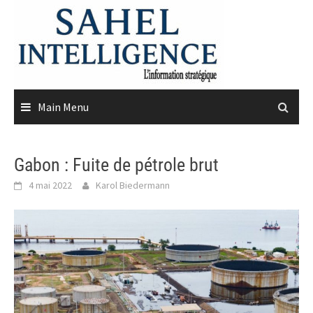
Skip
to
content
Main Menu
Gabon : Fuite de pétrole brut
4 mai 2022
Karol Biedermann